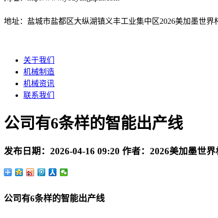
地址：盐城市盐都区大纵湖镇义丰工业集中区2026美加墨世界
关于我们
机械制造
机械资讯
联系我们
公司有6条样的智能出产线
发布日期：
2026-04-16 09:20
作者：
2026美加墨世
公司有6条样的智能出产线