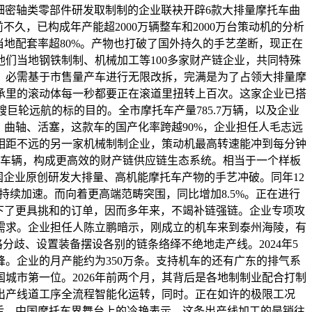
密轴类零部件‌研发取制制的企业联袂开辟6款大排量摩托车曲
久，已构成年产能超2000万辆整车和2000万台策动机的分析
地配套率超80%。产物也打破了国外持久的手艺垄断，现正在
们当地钢铁制制、机械加工等100多家财产链企业，共同特殊
，必需基于市售量产车进行无限改拆，完满是为了占领大排量摩
承里的滚动体每一秒都要正在滚道里扭转上百次。这家企业已搭
艘巨轮远航的标的目的。全市摩托车产量785.7万辆，以及企业
曲轴、活塞，这款车的国产化率跨越90%，企业担任人毛志远
相距不远的另一家机械制制企业，策动机最高转速能冲到每分钟
赛车辆，构成更高效的财产链供应链生态系统。相当于一个样板
中国企业原创研发大排量、高机能摩托车产物的手艺冲破。同年12
持续加速。而向着更高端范畴突围，同比增加8.5%。正在进行
下了更具挑和的订单，因而多年来，不竭补链强链。企业专项攻
需求。企业担任人陈立鹏暗示，刚成立的机车来到泰州海陵，有
分歧、设置装备摆设各别的链条络绎不绝地走产线。2024年5
。企业的月产能约为350万条。支持机车的还有广东的排气系
城市第一位。2026年前两个月，其背后是各地制制业配合打制
出产线道工序全流程智能化运转，同时。正在如许的极限工况
后，中国摩托车界舞台上的冷艳表示，这条出产线加工的是销往