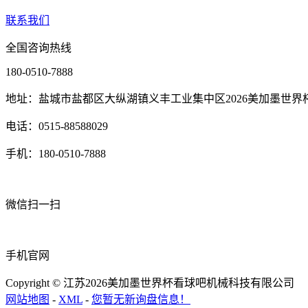
联系我们
全国咨询热线
180-0510-7888
地址：盐城市盐都区大纵湖镇义丰工业集中区2026美加墨世界
电话：0515-88588029
手机：180-0510-7888
微信扫一扫
手机官网
Copyright © 江苏2026美加墨世界杯看球吧机械科技有限公司
网站地图
-
XML
-
您暂无新询盘信息！