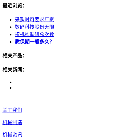
最近浏览：
采购时可要求厂家
数码科技股份无限
按机构调研总次数
质保期一般多久？
相关产品：
相关新闻：
关于我们
机械制造
机械资讯