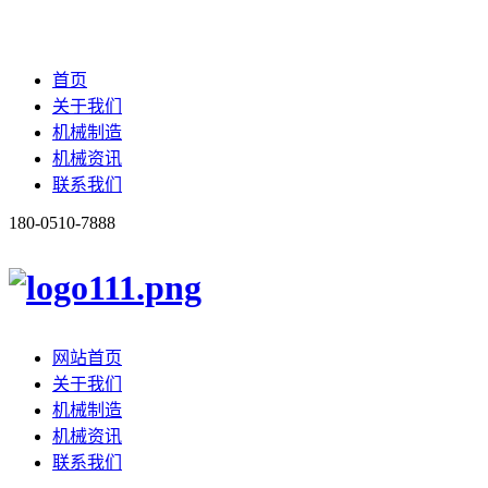
首页
关于我们
机械制造
机械资讯
联系我们
180-0510-7888
网站首页
关于我们
机械制造
机械资讯
联系我们