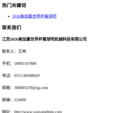
热门关键词
2026美加墨世界杯看球吧
联系我们
江苏2026美加墨世界杯看球吧机械科技有限公司
联系人：王林
手机：18005107888
电话：
0515-88588029
邮箱：
386805259@qq.com
邮编：224000
网址：http://www.youyanglipin.com