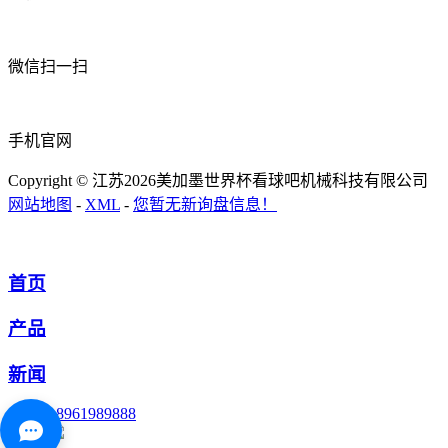
微信扫一扫
手机官网
Copyright © 江苏2026美加墨世界杯看球吧机械科技有限公司
网站地图
-
XML
-
您暂无新询盘信息！
首页
产品
新闻
18961989888