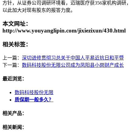
方针，从证券公司调研环境看，迈瑞医疗获356家机构调研，
以此加大对现有股东的报答力度。
本文网址：
http://www.youyanglipin.com/jixiezixun/430.html
相关标签：
上一篇：
深切进修贯彻习总关于中国人平易近抗日和平暨
下一篇：
数码科技股份无限公司成为凤阳县小岗财产成长
最近浏览：
数码科技股份无限
质保期一般多久？
相关产品：
相关新闻：