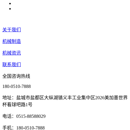
关于我们
机械制造
机械资讯
联系我们
全国咨询热线
180-0510-7888
地址：盐城市盐都区大纵湖镇义丰工业集中区2026美加墨世界
杯看球吧路1号
电话：0515-88588029
手机：180-0510-7888