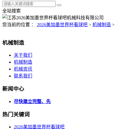
全站搜索
您当前的位置 ：
2026美加墨世界杯看球吧
>
机械制造
>
机械制造
关于我们
机械制造
机械资讯
联系我们
新闻中心
尽快建立完整、先
热门关键词
2026美加墨世界杯看球吧