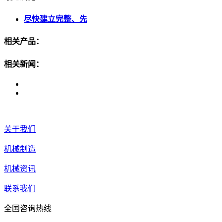
尽快建立完整、先
相关产品：
相关新闻：
关于我们
机械制造
机械资讯
联系我们
全国咨询热线