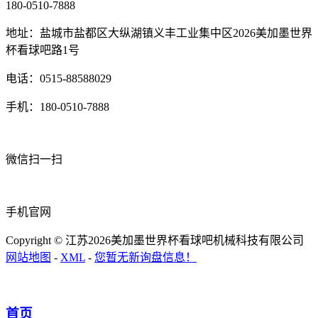
180-0510-7888
地址：盐城市盐都区大纵湖镇义丰工业集中区2026美加墨世界
杯看球吧路1号
电话：0515-88588029
手机：180-0510-7888
微信扫一扫
手机官网
Copyright © 江苏2026美加墨世界杯看球吧机械科技有限公司
网站地图
-
XML
-
您暂无新询盘信息！
首页