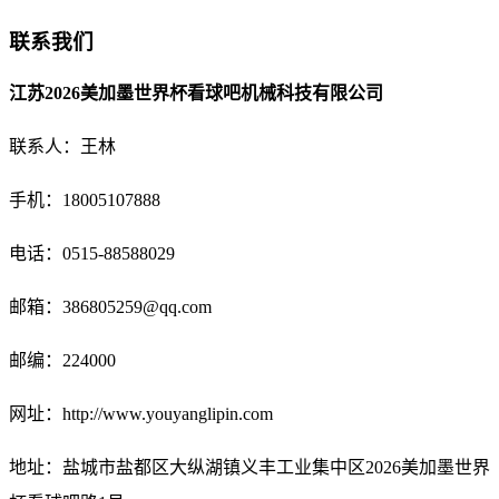
联系我们
江苏2026美加墨世界杯看球吧机械科技有限公司
联系人：王林
手机：18005107888
电话：
0515-88588029
邮箱：
386805259@qq.com
邮编：224000
网址：http://www.youyanglipin.com
地址：盐城市盐都区大纵湖镇义丰工业集中区2026美加墨世界