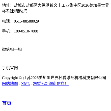
地址：盐城市盐都区大纵湖镇义丰工业集中区2026美加墨世界
杯看球吧路1号
电话：0515-88588029
手机：180-0510-7888
微信扫一扫
手机官网
Copyright © 江苏2026美加墨世界杯看球吧机械科技有限公司
网站地图
-
XML
-
您暂无新询盘信息！
首页