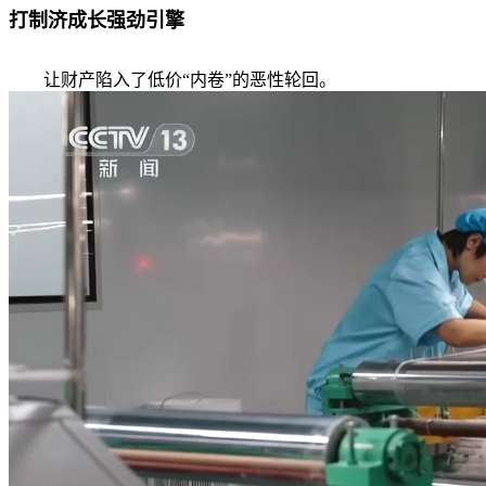
打制济成长强劲引擎
让财产陷入了低价“内卷”的恶性轮回。